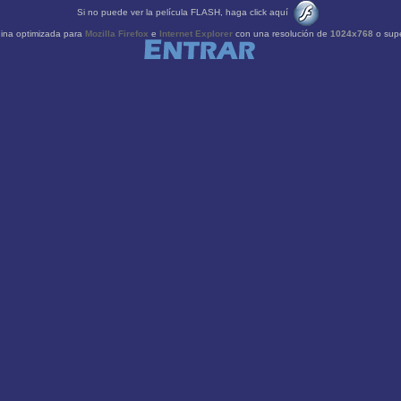
S
i no puede ver la película FLASH, haga click aquí
ina optimizada para
Mozilla Firefox
e
Internet Explorer
con una resolución de
1024x768
o supe